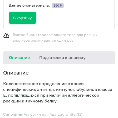
Взятие биоматериала:
190 ₽
В корзину
Взятие биоматериала одного типа для разных
анализов оплачивается один раз.
Описание
Подготовка к анализу
Н
Описание
Количественное определение в крови
специфических антител, иммуноглобулинов класса
E, появляющихся при наличии аллергической
реакции к яичному белку.
Синонимы
Аллергия на яйца
Egg white (f1)