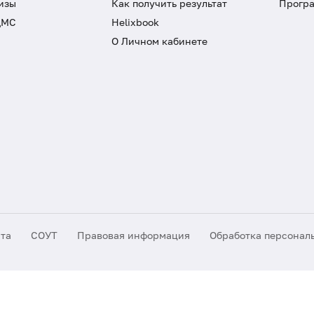
изы
Как получить результат
Програ
ДМС
Helixbook
О Личном кабинете
йта
СОУТ
Правовая информация
Обработка персонал