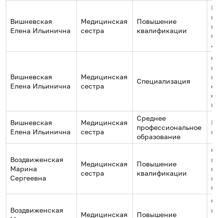
Н
м
Вишневская
Медицинская
Повышение
и
Елена Ильинична
сестра
квалификации
ц
А
С
ц
Вишневская
Медицинская
к
Специализация
Елена Ильинична
сестра
с
с
м
Среднее
Вишневская
Медицинская
М
профессиональное
Елена Ильинична
сестра
к
образование
О
Воздвиженская
п
Медицинская
Повышение
Марина
п
сестра
квалификации
Сергеевна
п
к
О
Воздвиженская
п
Медицинская
Повышение