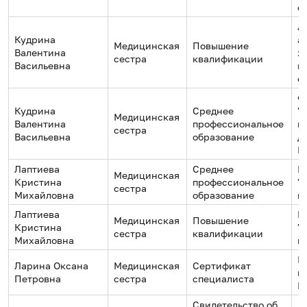
с
А
Кудрина
а
Медицинская
Повышение
Валентина
х
сестра
квалификации
Васильевна
г
с
Ф
Кудрина
Среднее
"
Медицинская
Валентина
профессиональное
к
сестра
Васильевна
образование
д
Р
Лаптиева
Среднее
Б
Медицинская
Кристина
профессиональное
"
сестра
Михайловна
образование
к
Лаптиева
Б
Медицинская
Повышение
Кристина
"
сестра
квалификации
Михайловна
к
М
Ларина Оксана
Медицинская
Сертификат
к
Петровна
сестра
специалиста
П
Свидетельство об