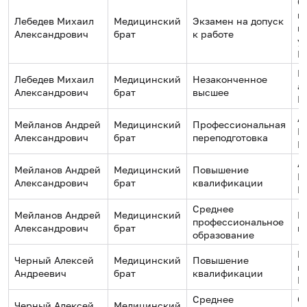
С
г
Лебедев Михаил
Медицинский
Экзамен на допуск
м
Александрович
брат
к работе
у
И
М
Лебедев Михаил
Медицинский
Незаконченное
а
Александрович
брат
высшее
И
А
Мейланов Андрей
Медицинский
Профессиональная
Ц
Александрович
брат
переподготовка
К
А
Мейланов Андрей
Медицинский
Повышение
Ц
Александрович
брат
квалификации
К
Среднее
Мейланов Андрей
Медицинский
Б
профессиональное
Александрович
брат
м
образование
М
Черный Алексей
Медицинский
Повышение
к
Андреевич
брат
квалификации
П
Среднее
С
Черный Алексей
Медицинский