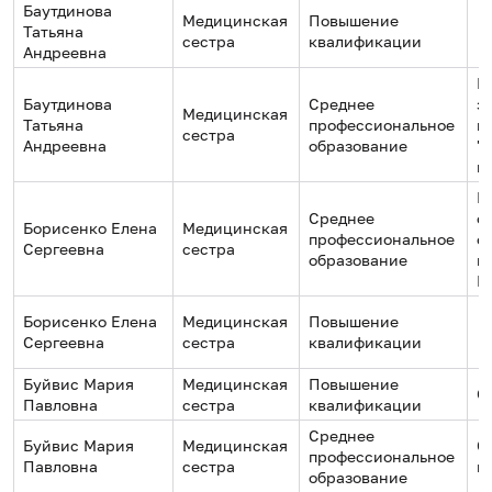
Баутдинова
Медицинская
Повышение
Татьяна
сестра
квалификации
Андреевна
Г
Баутдинова
Среднее
з
Медицинская
Татьяна
профессиональное
г
сестра
Андреевна
образование
"
к
Г
Среднее
о
Борисенко Елена
Медицинская
профессиональное
о
Сергеевна
сестра
образование
м
№
Борисенко Елена
Медицинская
Повышение
Сергеевна
сестра
квалификации
Буйвис Мария
Медицинская
Повышение
О
Павловна
сестра
квалификации
Среднее
Буйвис Мария
Медицинская
С
профессиональное
Павловна
сестра
м
образование