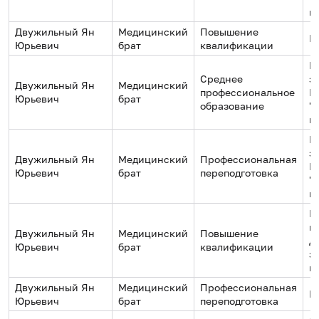
к
Двужильный Ян
Медицинский
Повышение
Н
Юрьевич
брат
квалификации
Г
Среднее
з
Двужильный Ян
Медицинский
профессиональное
М
Юрьевич
брат
образование
"
к
Г
з
Двужильный Ян
Медицинский
Профессиональная
М
Юрьевич
брат
переподготовка
"
к
М
к
Двужильный Ян
Медицинский
Повышение
Д
Юрьевич
брат
квалификации
з
г
Двужильный Ян
Медицинский
Профессиональная
Н
Юрьевич
брат
переподготовка