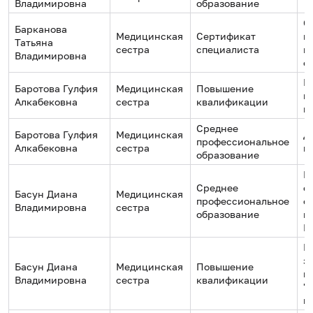
Владимировна
образование
С
Барканова
Медицинская
Сертификат
н
Татьяна
сестра
специалиста
м
Владимировна
о
Г
Баротова Гулфия
Медицинская
Повышение
п
Алкабековна
сестра
квалификации
к
Среднее
Баротова Гулфия
Медицинская
Д
профессиональное
Алкабековна
сестра
м
образование
Г
Среднее
о
Басун Диана
Медицинская
профессиональное
о
Владимировна
сестра
образование
м
№
Г
з
Басун Диана
Медицинская
Повышение
г
Владимировна
сестра
квалификации
"
к