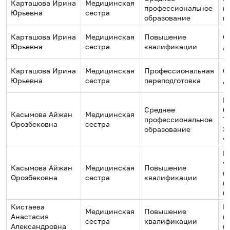
Карташова Ирина
Медицинская
профессиональное
м
Юрьевна
сестра
образование
к
Карташова Ирина
Медицинская
Повышение
О
Юрьевна
сестра
квалификации
Д
Карташова Ирина
Медицинская
Профессиональная
О
Юрьевна
сестра
переподготовка
Д
Р
Среднее
б
Касымова Айжан
Медицинская
профессиональное
Т
Орозбековна
сестра
образование
З
у
В
у
Касымова Айжан
Медицинская
Повышение
м
Орозбековна
сестра
квалификации
п
и
Кистаева
Г
Медицинская
Повышение
Анастасия
м
сестра
квалификации
Александровна
к