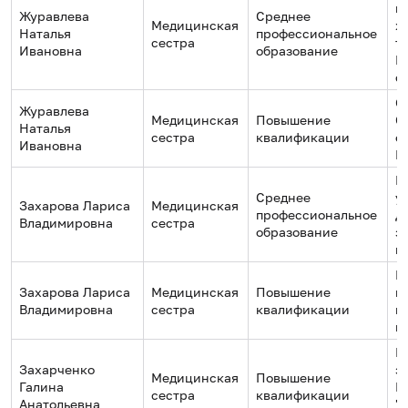
м
Журавлева
Среднее
Медицинская
ж
Наталья
профессиональное
сестра
т
Ивановна
образование
М
с
О
Журавлева
Медицинская
Повышение
С
Наталья
сестра
квалификации
о
Ивановна
Р
М
Среднее
у
Захарова Лариса
Медицинская
профессиональное
Д
Владимировна
сестра
образование
з
г
Ц
Захарова Лариса
Медицинская
Повышение
к
Владимировна
сестра
квалификации
п
п
Г
Захарченко
з
Медицинская
Повышение
Галина
М
сестра
квалификации
Анатольевна
"