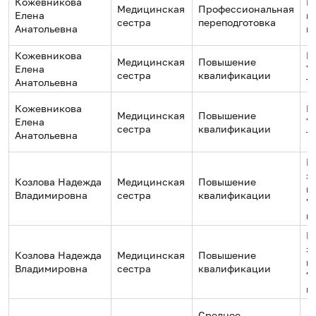
Кожевникова
Ц
Медицинская
Профессиональная
Елена
м
сестра
переподготовка
Анатольевна
и
Кожевникова
Е
Медицинская
Повышение
Елена
У
сестра
квалификации
Анатольевна
Т
Кожевникова
Е
Медицинская
Повышение
Елена
У
сестра
квалификации
Анатольевна
Т
Г
з
Козлова Надежда
Медицинская
Повышение
г
Владимировна
сестра
квалификации
"
к
Г
з
Козлова Надежда
Медицинская
Повышение
г
Владимировна
сестра
квалификации
"
к
Среднее