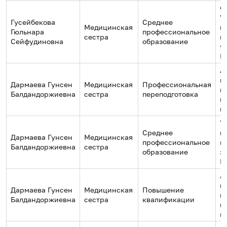
Ф
"
Гусейбекова
Среднее
Медицинская
г
Гюльнара
профессиональное
сестра
м
Сейфудиновна
образование
у
М
А
п
Дармаева Гунсен
Медицинская
Профессиональная
к
Балдандоржиевна
сестра
переподготовка
п
п
У
Среднее
м
Дармаева Гунсен
Медицинская
профессиональное
м
Балдандоржиевна
сестра
образование
з
Б
А
п
Дармаева Гунсен
Медицинская
Повышение
к
Балдандоржиевна
сестра
квалификации
п
п