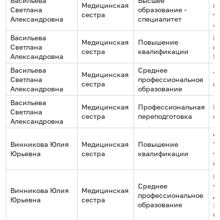
Васильева
Высшее
Медицинская
г
Светлана
образование -
сестра
у
Александровна
специалитет
А
Васильева
М
Медицинская
Повышение
Светлана
к
сестра
квалификации
Александровна
П
Васильева
Среднее
Медицинская
7
Светлана
профессиональное
сестра
м
Александровна
образование
Васильева
Медицинская
Профессиональная
М
Светлана
сестра
переподготовка
к
Александровна
Ф
Винникова Юлия
Медицинская
Повышение
"
Юрьевна
сестра
квалификации
у
н
М
Среднее
у
Винникова Юлия
Медицинская
профессиональное
Д
Юрьевна
сестра
образование
з
г