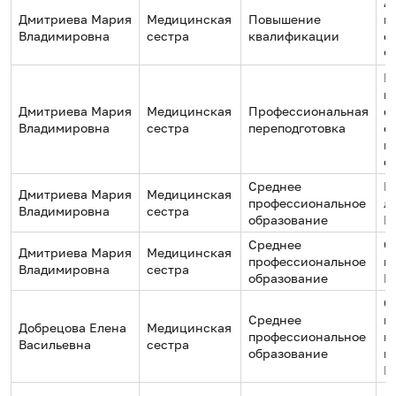
А
Дмитриева Мария
Медицинская
Повышение
м
Владимировна
сестра
квалификации
о
Ф
Ц
к
Дмитриева Мария
Медицинская
Профессиональная
с
Владимировна
сестра
переподготовка
с
м
о
Среднее
П
Дмитриева Мария
Медицинская
профессиональное
л
Владимировна
сестра
образование
М
Среднее
С
Дмитриева Мария
Медицинская
профессиональное
м
Владимировна
сестра
образование
№
С
Среднее
м
Добрецова Елена
Медицинская
профессиональное
п
Васильевна
сестра
образование
к
Р