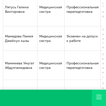
А
Лягусь Галина
Медицинская
Профессиональная
"
Викторовна
сестра
переподготовка
м
и
П
г
Мамедова Ламия
Медицинская
Экзамен на допуск
м
Джейхун кызы
сестра
к работе
у
С
Г
о
Маммиева Умугат
Медицинская
Профессиональная
п
Абдулгамидовна
сестра
переподготовка
к
с
з
Г
о
Маммиева Умугат
Медицинская
Повышение
п
Абдулгамидовна
сестра
квалификации
к
с
з