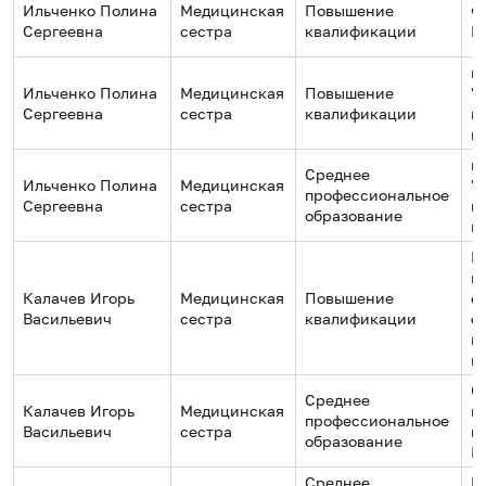
Ильченко Полина
Медицинская
Повышение
Ф
Сергеевна
сестра
квалификации
М
г
Ильченко Полина
Медицинская
Повышение
"
Сергеевна
сестра
квалификации
м
к
г
Среднее
Ильченко Полина
Медицинская
"
профессиональное
Сергеевна
сестра
м
образование
к
Ц
п
Калачев Игорь
Медицинская
Повышение
о
Васильевич
сестра
квалификации
с
м
п
С
Среднее
Калачев Игорь
Медицинская
г
профессиональное
Васильевич
сестра
м
образование
№
Среднее
Г