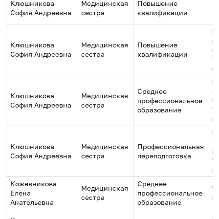
Клюшникова
Медицинская
Повышение
София Андреевна
сестра
квалификации
Г
з
Клюшникова
Медицинская
Повышение
г
София Андреевна
сестра
квалификации
"
к
Г
Среднее
з
Клюшникова
Медицинская
профессиональное
М
София Андреевна
сестра
образование
"
к
Г
з
Клюшникова
Медицинская
Профессиональная
М
София Андреевна
сестра
переподготовка
"
к
Кожевникова
Среднее
Медицинская
Ч
Елена
профессиональное
сестра
м
Анатольевна
образование