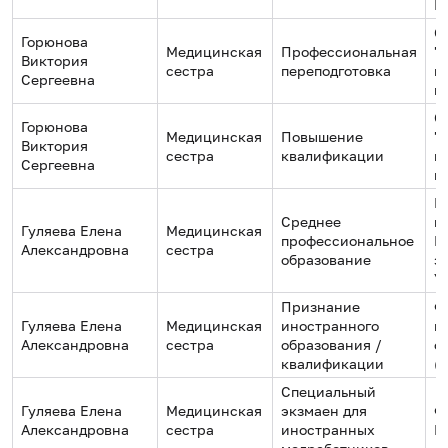
И
О
Горюнова
Медицинская
Профессиональная
"
Виктория
сестра
переподготовка
и
Сергеевна
к
О
Горюнова
Медицинская
Повышение
"
Виктория
сестра
квалификации
и
Сергеевна
к
И
Среднее
м
Гуляева Елена
Медицинская
профессиональное
М
Александровна
сестра
образование
з
У
Признание
Ф
Гуляева Елена
Медицинская
иностранного
п
Александровна
сестра
образования /
о
квалификации
(
Специальный
Гуляева Елена
Медицинская
экзмаен для
Ф
Александровна
сестра
иностранных
М