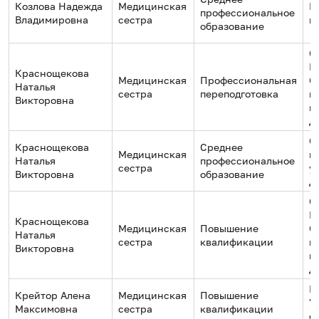
Козлова Надежда
Медицинская
К
профессиональное
Владимировна
сестра
м
образование
С
Г
Краснощекова
Медицинская
Профессиональная
С
Наталья
сестра
переподготовка
м
Викторовна
и
Д
С
Краснощекова
Среднее
Медицинская
м
Наталья
профессиональное
сестра
у
Викторовна
образование
Д
С
Г
Краснощекова
Медицинская
Повышение
С
Наталья
сестра
квалификации
м
Викторовна
и
Д
М
Крейтор Алена
Медицинская
Повышение
"
Максимовна
сестра
квалификации
с