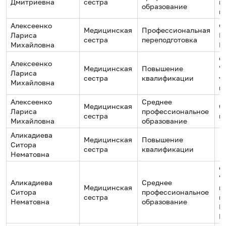
Дмитриевна
сестра
м
образование
к
Алексеенко
Ф
Медицинская
Профессиональная
Лариса
Н
сестра
переподготовка
Михайловна
М
Ф
Алексеенко
Медицинская
Повышение
"
Лариса
сестра
квалификации
у
Михайловна
н
Алексеенко
Среднее
Медицинская
С
Лариса
профессиональное
сестра
м
Михайловна
образование
Аликадиева
Медицинская
Повышение
Ситора
сестра
квалификации
Нематовна
Ф
"
Аликадиева
Среднее
Медицинская
м
Ситора
профессиональное
сестра
к
Нематовна
образование
Р
К