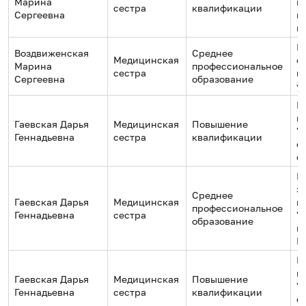
Марина
п
сестра
квалификации
Сергеевна
п
к
Г
Воздвиженская
Среднее
Медицинская
о
Марина
профессиональное
сестра
м
Сергеевна
образование
у
Р
м
Гаевская Дарья
Медицинская
Повышение
"
Геннадьевна
сестра
квалификации
с
с
Г
з
Среднее
Гаевская Дарья
Медицинская
г
профессиональное
Геннадьевна
сестра
"
образование
к
М
Р
м
Гаевская Дарья
Медицинская
Повышение
"
Геннадьевна
сестра
квалификации
с