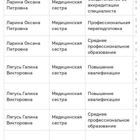
Ларина Оксана
Медицинская
О
аккредитации
Петровна
сестра
м
специалиста
М
Ларина Оксана
Медицинская
Профессиональная
к
Петровна
сестра
переподготовка
П
Среднее
Ларина Оксана
Медицинская
О
профессиональное
Петровна
сестра
м
образование
А
Лягусь Галина
Медицинская
Повышение
"
Викторовна
сестра
квалификации
м
и
А
Лягусь Галина
Медицинская
Повышение
"
Викторовна
сестра
квалификации
м
и
Среднее
Лягусь Галина
Медицинская
Б
профессиональное
Викторовна
сестра
м
образование