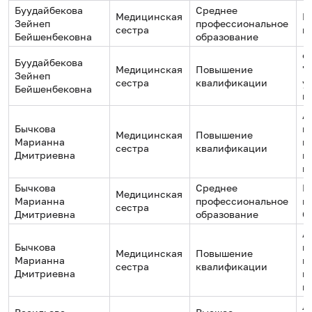
Буудайбекова
Среднее
Медицинская
К
Зейнеп
профессиональное
сестра
м
Бейшенбековна
образование
Ф
Буудайбекова
Медицинская
Повышение
"
Зейнеп
сестра
квалификации
у
Бейшенбековна
н
А
Бычкова
п
Медицинская
Повышение
Марианна
к
сестра
квалификации
Дмитриевна
п
п
Бычкова
Среднее
В
Медицинская
Марианна
профессиональное
м
сестра
Дмитриевна
образование
С
А
Бычкова
п
Медицинская
Повышение
Марианна
к
сестра
квалификации
Дмитриевна
п
п
Л