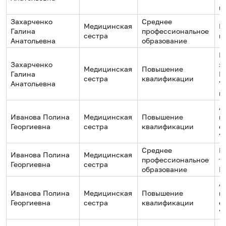
к
Захарченко
Среднее
Медицинская
Б
Галина
профессиональное
сестра
м
Анатольевна
образование
Г
Захарченко
з
Медицинская
Повышение
Галина
М
сестра
квалификации
Анатольевна
"
к
А
Иванова Полина
Медицинская
Повышение
н
Георгиевна
сестра
квалификации
о
"
Среднее
М
Иванова Полина
Медицинская
профессиональное
т
Георгиевна
сестра
образование
П
А
Иванова Полина
Медицинская
Повышение
н
Георгиевна
сестра
квалификации
о
"