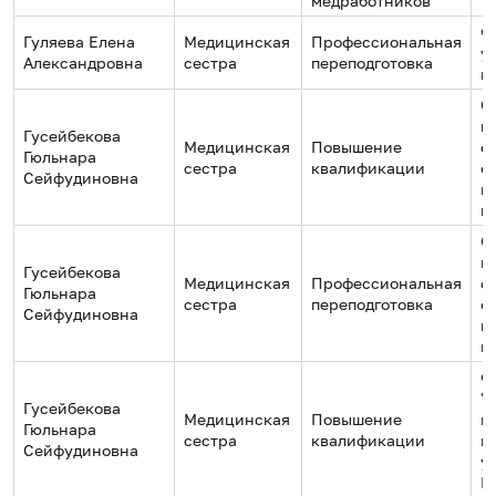
медработников
Ф
Гуляева Елена
Медицинская
Профессиональная
у
Александровна
сестра
переподготовка
н
О
и
Гусейбекова
Медицинская
Повышение
с
Гюльнара
сестра
квалификации
о
Сейфудиновна
п
к
О
и
Гусейбекова
Медицинская
Профессиональная
с
Гюльнара
сестра
переподготовка
о
Сейфудиновна
п
к
Ф
"
Гусейбекова
Медицинская
Повышение
г
Гюльнара
сестра
квалификации
м
Сейфудиновна
у
М