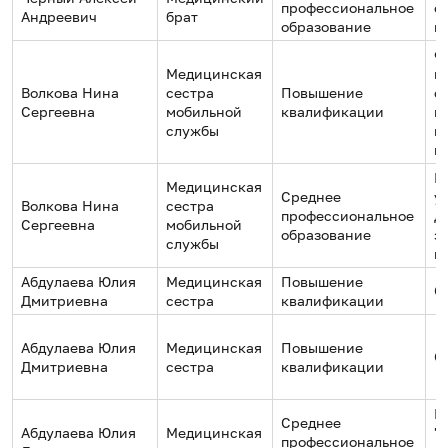
профессиональное
о
Андреевич
брат
образование
м
Ф
Медицинская
к
Волкова Нина
сестра
Повышение
с
Сергеевна
мобильной
квалификации
в
службы
п
м
М
Медицинская
Среднее
у
Волкова Нина
сестра
профессиональное
Д
Сергеевна
мобильной
образование
з
службы
г
Абдулаева Юлия
Медицинская
Повышение
О
Дмитриевна
сестра
квалификации
Абдулаева Юлия
Медицинская
Повышение
О
Дмитриевна
сестра
квалификации
Г
Среднее
Абдулаева Юлия
Медицинская
"
профессиональное