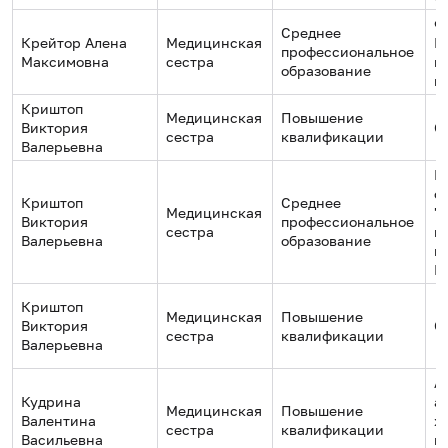
Ф
Среднее
Крейтор Алена
Медицинская
П
профессиональное
Максимовна
сестра
м
образование
к
Криштоп
Медицинская
Повышение
Виктория
О
сестра
квалификации
Валерьевна
Г
о
Криштоп
Среднее
Медицинская
"
Виктория
профессиональное
сестра
м
Валерьевна
образование
ко
Н
Криштоп
Медицинская
Повышение
Виктория
О
сестра
квалификации
Валерьевна
А
Кудрина
а
Медицинская
Повышение
Валентина
х
сестра
квалификации
Васильевна
г