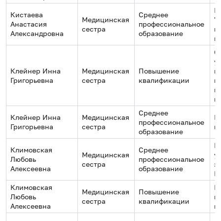
Г
Кистаева
Среднее
Медицинская
"
Анастасия
профессиональное
сестра
м
Александровна
образование
к
С
у
Клейнер Инна
Медицинская
Повышение
п
Григорьевна
сестра
квалификации
к
п
п
Среднее
Клейнер Инна
Медицинская
М
профессиональное
Григорьевна
сестра
м
образование
М
Климовская
Среднее
Медицинская
у
Любовь
профессиональное
сестра
з
Алексеевна
образование
М
Климовская
Ц
Медицинская
Повышение
Любовь
м
сестра
квалификации
Алексеевна
и