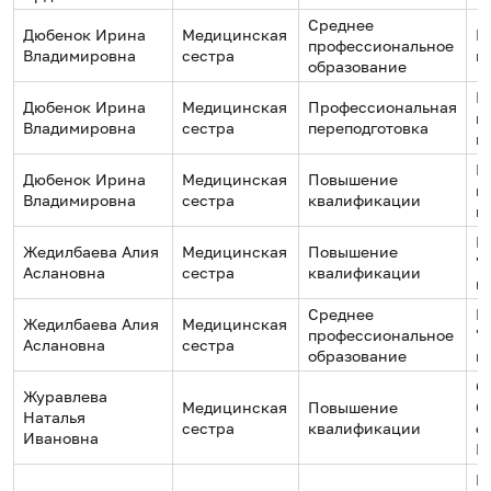
Среднее
Дюбенок Ирина
Медицинская
Н
профессиональное
Владимировна
сестра
м
образование
Ц
Дюбенок Ирина
Медицинская
Профессиональная
м
Владимировна
сестра
переподготовка
и
Ц
Дюбенок Ирина
Медицинская
Повышение
м
Владимировна
сестра
квалификации
и
Б
Жедилбаева Алия
Медицинская
Повышение
"
Аслановна
сестра
квалификации
к
Среднее
Б
Жедилбаева Алия
Медицинская
профессиональное
"
Аслановна
сестра
образование
к
О
Журавлева
Медицинская
Повышение
С
Наталья
сестра
квалификации
о
Ивановна
Р
Г