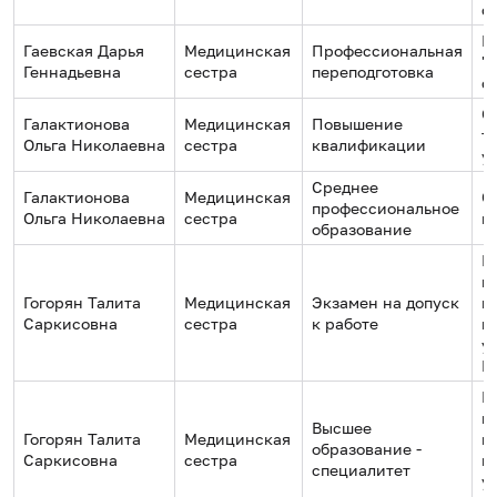
с
М
Гаевская Дарья
Медицинская
Профессиональная
"
Геннадьевна
сестра
переподготовка
с
О
Галактионова
Медицинская
Повышение
т
Ольга Николаевна
сестра
квалификации
у
Среднее
Галактионова
Медицинская
С
профессиональное
Ольга Николаевна
сестра
м
образование
Р
н
Гогорян Талита
Медицинская
Экзамен на допуск
и
Саркисовна
сестра
к работе
м
у
И
Р
н
Высшее
Гогорян Талита
Медицинская
и
образование -
Саркисовна
сестра
м
специалитет
у