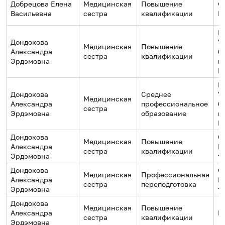
Добрецова Елена
Медицинская
Повышение
Ф
Васильевна
сестра
квалификации
М
Г
Дондокова
"
Медицинская
Повышение
Александра
б
сестра
квалификации
Эрдэмовна
к
Р
Г
Дондокова
Среднее
"
Медицинская
Александра
профессиональное
б
сестра
Эрдэмовна
образование
к
Р
Дондокова
О
Медицинская
Повышение
Александра
И
сестра
квалификации
Эрдэмовна
т
Дондокова
О
Медицинская
Профессиональная
Александра
И
сестра
переподготовка
Эрдэмовна
т
Дондокова
Медицинская
Повышение
Александра
Г
сестра
квалификации
Эрдэмовна