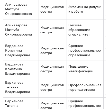
Ф
Алиназарова
Медицинская
Экзамен на допуск
г
Матлуба
сестра
к работе
м
Охирназаровна
у
Ф
Алиназарова
Высшее
Медицинская
г
Матлуба
образование -
сестра
м
Охирназаровна
специалитет
у
М
Барданова
Среднее
Медицинская
о
Кристина
профессиональное
сестра
м
Владимировна
образование
№
Барданова
Медицинская
Повышение
Кристина
сестра
квалификации
Владимировна
С
Барканова
Медицинская
Профессиональная
н
Татьяна
сестра
переподготовка
м
Владимировна
о
Барканова
Среднее
Медицинская
В
Татьяна
профессиональное
сестра
м