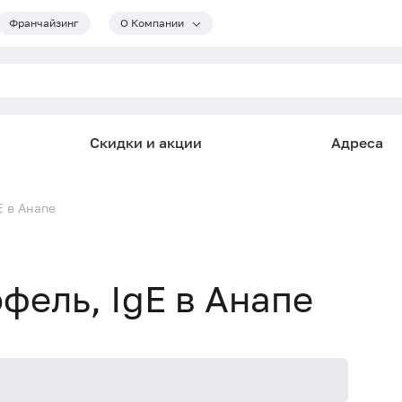
Франчайзинг
О Компании
Скидки и акции
Адреса
E в Анапе
офель, IgE в Анапе