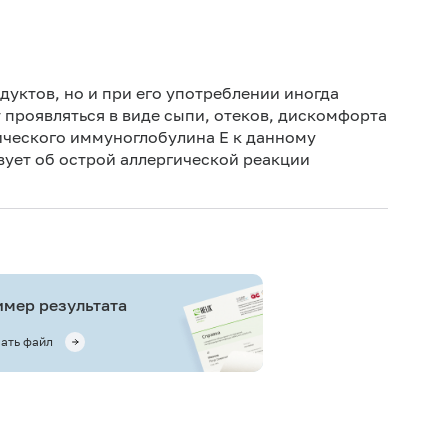
Не кури
дуктов, но и при его употреблении иногда
 проявляться в виде сыпи, отеков, дискомфорта
ического иммуноглобулина Е к данному
вует об острой аллергической реакции
мер результата
ать файл