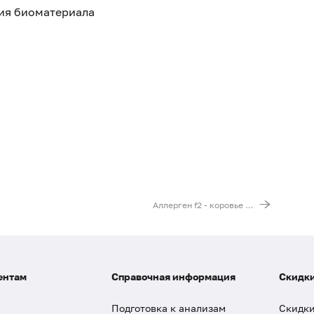
тия биоматериала
Аллерген f2 - коровье молоко, IgE
ентам
Справочная информация
Скидки
Подготовка к анализам
Скидки