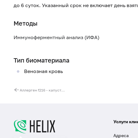
до 6 суток. Указанный срок не включает день взя
Методы
Иммуноферментный анализ (ИФА)
Тип биоматериала
Венозная кровь
Аллерген f216 - капуста кочанная, IgE
Услуги кли
Адреса