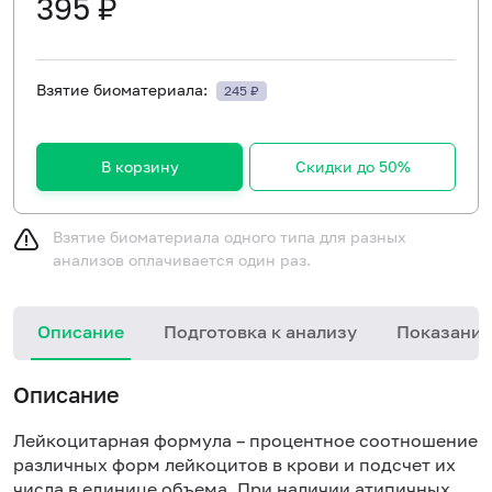
395 ₽
Взятие биоматериала:
245 ₽
В корзину
Скидки до 50%
Взятие биоматериала одного типа для разных
анализов оплачивается один раз.
Описание
Подготовка к анализу
Показания
Описание
Лейкоцитарная формула – процентное соотношение
различных форм лейкоцитов в крови и подсчет их
числа в единице объема. При наличии атипичных