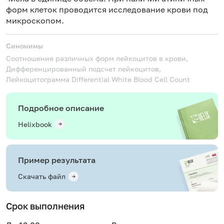
форм клеток проводится исследование крови под
микроскопом.
Синонимы
Cоотношение различных форм лейкоцитов в крови,
Дифференцированный подсчет лейкоцитов,
Лейкоцитограмма
Differential White Blood Cell Count
Подробное описание
Helixbook
Пример результата
Скачать файл
Срок выполнения