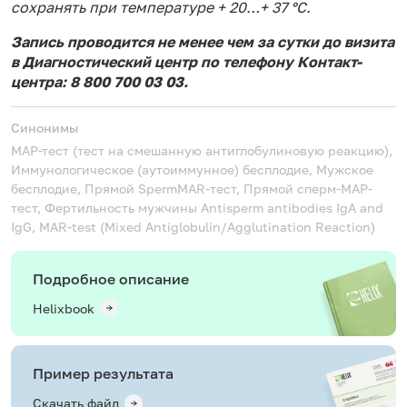
сохранять при температуре + 20…+ 37 °С.
Запись проводится не менее чем за сутки до визита
в Диагностический центр по телефону Контакт-
центра: 8 800 700 03 03.
Синонимы
MAР-тест (тест на смешанную антиглобулиновую реакцию),
Иммунологическое (аутоиммунное) бесплодие, Мужское
бесплодие, Прямой SpermMAR-тест, Прямой сперм-МАР-
тест, Фертильность мужчины
Antisperm antibodies IgA and
IgG, MAR-test (Mixed Antiglobulin/Agglutination Reaction)
Подробное описание
Helixbook
Пример результата
Скачать файл