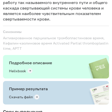
работу так называемого внутреннего пути и общего
каскада свертывающей системы крови человека и
является наиболее чувствительным показателем
свертываемости крови.
Синонимы
Активированное парциальное тромбопластиновое время,
Кефалин-каолиновое время
Activated Partial thromboplastin
time, APTT
Подробное описание
Helixbook
Пример результата
Скачать файл
Срок выполнения