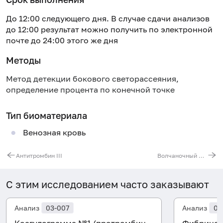
До 12:00 следующего дня. В случае сдачи анализов
до 12:00 результат можно получить по электронной
почте до 24:00 этого же дня
Методы
Метод детекции бокового светорассеяния,
определение процента по конечной точке
Тип биоматериала
Венозная кровь
Антитромбин III
Волчаночный антикоагулянт
С этим исследованием часто заказывают
Анализ
03-007
Анализ
03
Коагулограмма №1 (протромбин
Фибриног