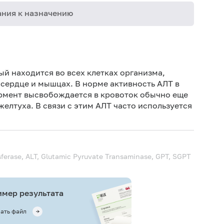
ния к назначению
Дет
Дет
й находится во всех клетках организма,
 сердце и мышцах. В норме активность АЛТ в
Не 
ермент высвобождается в кровоток обычно еще
вод
желтуха
. В связи с этим АЛТ часто используется
Ис
ис
Не 
ferase, ALT, Glutamic Pyruvate Transaminase, GPT, SGPT
мер результата
ать файл