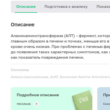
Описание
Подготовка к анализу
Показа
Описание
Аланинаминотрансфераза (АЛТ) – фермент, которы
главным образом в печени и почках, меньше его в
крови очень низкая. При проблемах с печенью ф
до появления таких характерных симптомов, как
как показатель повреждения печени.
Синонимы
Аланинтрансаминаза, АлАТ, Биохимия
Alanine Aminotrans
Подробное описание
При
Helixbook
Скач