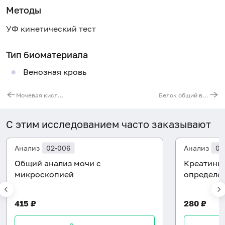
Методы
УФ кинетический тест
Тип биоматериала
Венозная кровь
Мочевая кислота в сыворотке
Белок общий в сыворотке
С этим исследованием часто заказывают
Анализ
02-006
Анализ
06
Общий анализ мочи с
Креатинин
микроскопией
определе
415 ₽
280 ₽