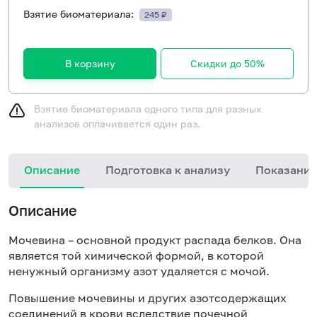
Взятие биоматериала:
245 ₽
В корзину
Скидки до 50%
Взятие биоматериала одного типа для разных
анализов оплачивается один раз.
Описание
Подготовка к анализу
Показания
Описание
Мочевина – основной продукт распада белков. Она
является той химической формой, в которой
ненужный организму азот удаляется с мочой.
Повышение мочевины и других азотсодержащих
соединений в крови вследствие почечной