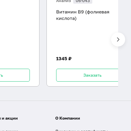
Анализ
06-043
Витамин B9 (фолиевая
кислота)
1345 ₽
ть
Заказать
 и акции
О Компании