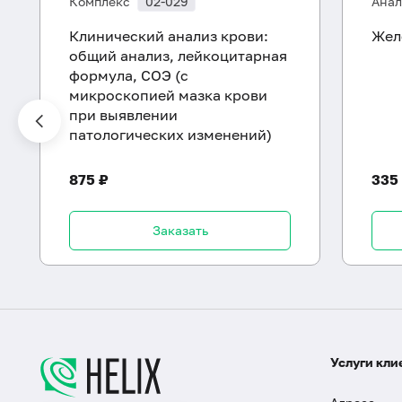
Комплекс
02-029
Анал
Клинический анализ крови:
Жел
общий анализ, лейкоцитарная
формула, СОЭ (с
микроскопией мазка крови
при выявлении
патологических изменений)
875 ₽
335
Заказать
Услуги кли