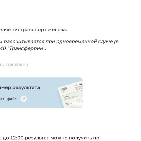
Дет
Дет
вляется транспорт железа.
Не 
 рассчитывается при одновременной сдаче (в
вод
040 "Трансферрин".
Ис
жел
n, Transferrin
Ис
ис
Не 
мер результата
ать файл
в до 12:00 результат можно получить по