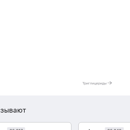
Триглицериды
азывают