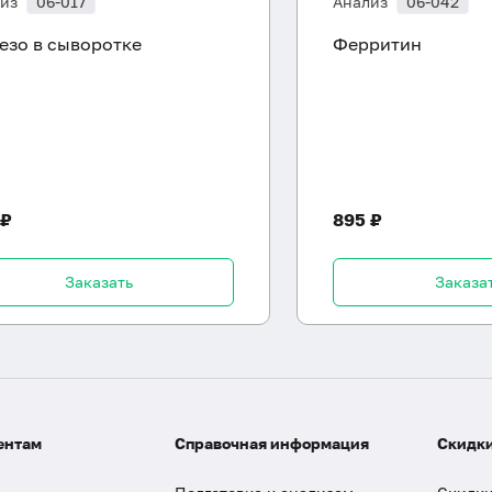
из
06-017
Анализ
06-042
езо в сыворотке
Ферритин
 ₽
895 ₽
Заказать
Заказа
ентам
Справочная информация
Скидки