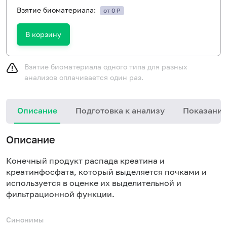
Взятие биоматериала:
от 0 ₽
В корзину
Взятие биоматериала одного типа для разных
анализов оплачивается один раз.
Описание
Подготовка к анализу
Показания
Описание
Конечный продукт распада креатина и
креатинфосфата, который выделяется почками и
используется в оценке их выделительной и
фильтрационной функции.
Синонимы