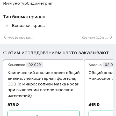
Иммунотурбидиметрия
Тип биоматериала
Венозная кровь
Фосфатаза кислая общая
Коэнзим Q10 в крови
С этим исследованием часто заказывают
Комплекс
02-029
Анализ
02-00
Клинический анализ крови: общий
Общий анали
анализ, лейкоцитарная формула,
микроскопи
СОЭ (с микроскопией мазка крови
при выявлении патологических
изменений)
875 ₽
415 ₽