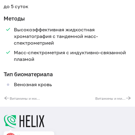
до 5 суток
Методы
Высокоэффективная жидкостная
хроматография с тандемной масс-
спектрометрией
Масс-спектрометрия с индуктивно-связанной
плазмой
Тип биоматериала
Венозная кровь
Витамины и микроэлементы, участвующие в регуляции антиоксидантной системы (Fe, Cu, Zn, Se, S, Co, Mn, Mg, витамины A, C, E, K, B2, B5, B6, омега-3, омега-6 жирные кислоты)
Витамины и микроэлементы, влияющие на состояние кожи, ногтей, волос (K, Na, Ca, Mg, Fe, Cu, Zn, S, P, витамины A, C, E, B1, B2, B3, B5, B6, B9, B12)