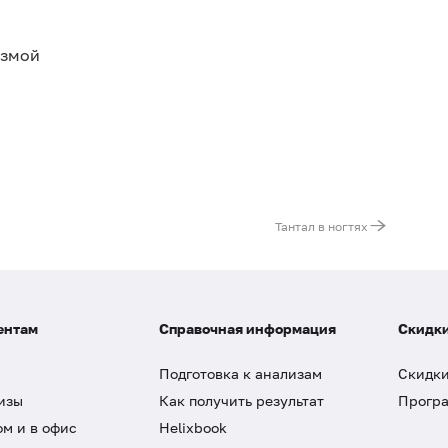
азмой
Тантал в ногтях
ентам
Справочная информация
Скидки
Подготовка к анализам
Скидки
изы
Как получить результат
Програ
ом и в офис
Helixbook