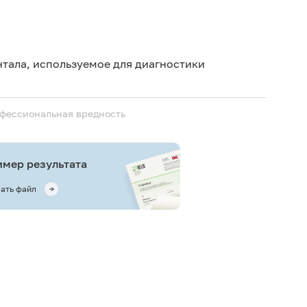
нтала, используемое для диагностики
офессиональная вредность
мер результата
ать файл