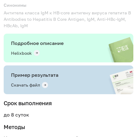
Синонимы
Антитела класса IgM к HB-core антигену вируса гепатита В
Antibodies to Hepatitis B Core Antigen, IgM, Anti-HBc-IgM,
HBcAb, IgM
Подробное описание
Helixbook
Пример результата
Скачать файл
Срок выполнения
до 8 суток
Методы