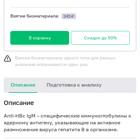
Взятие биоматериала:
245 ₽
В корзину
Скидки до 50%
Взятие биоматериала одного типа для разных
анализов оплачивается один раз.
Описание
Подготовка к анализу
Н
Описание
Anti-HBc IgM – специфические иммуноглобулины к
ядерному антигену, указывающие на активное
размножение вируса гепатита В в организме.