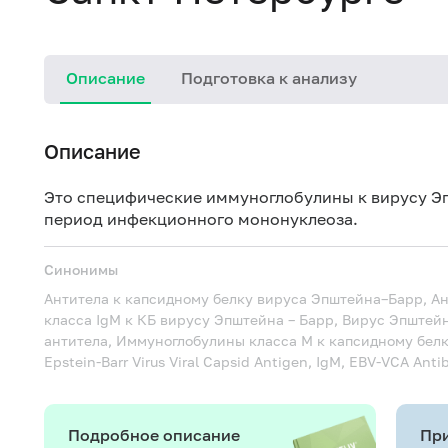
Описание
Подготовка к анализу
Описание
Это специфические иммуноглобулины к вирусу Эп
период инфекционного мононуклеоза.
Синонимы
Антитела к капсидному белку вируса Эпштейна–Барр, Ант
класса IgM к КБ вирусу Эпштейна – Барр, Вирус Эпштейн
антитела, Иммуноглобулины класса M к капсидному бел
Epstein-Barr Virus Viral Capsid Antigen, IgM, EBV-VCA Anti
Подробное описание
При