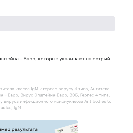
Не кури
штейна – Барр, которые указывают на острый
итела класса IgM к герпес-вирусу 4 типа, Антитела
а – Барр, Вирус Эпштейна-Барр, ВЭБ, Герпес 4 типа,
ку вируса инфекционного мононуклеоза
Antibodies to
bodies, IgM
мер результата