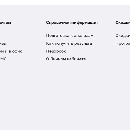
ентам
Справочная информация
Скидки
Подготовка к анализам
Скидки
изы
Как получить результат
Програ
ом и в офис
Helixbook
ДМС
О Личном кабинете