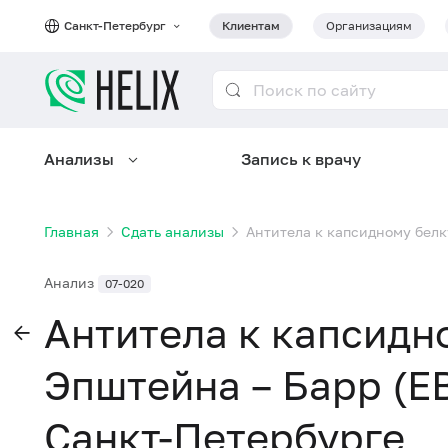
Санкт-Петербург
Клиентам
Организациям
Анализы
Запись к врачу
Главная
Сдать анализы
Антитела к капсидному белк
Анализ
07-020
Антитела к капсидн
Эпштейна – Барр (EB
Санкт-Петербурге