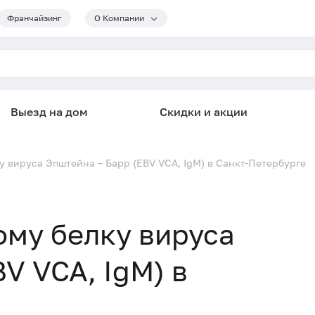
Франчайзинг
О Компании
Выезд на дом
Скидки и акции
у вируса Эпштейна – Барр (EBV VCA, IgM) в Санкт-Петербурге
ому белку вируса
V VCA, IgM) в