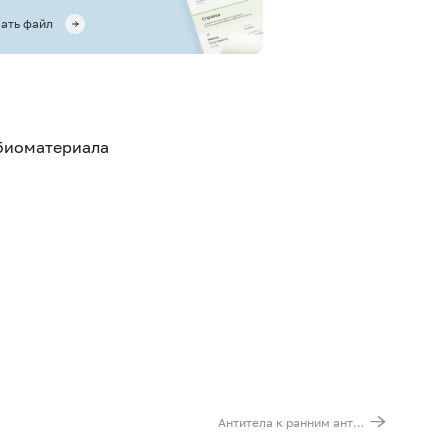
ать файл
 биоматериала
Антитела к ранним антигенам вируса Эпштейна – Барр (EBV EA, IgG)