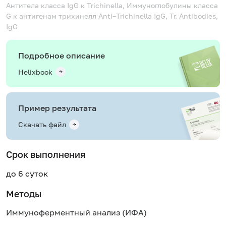
Антитела класса IgG к Trichinella, Иммуноглобулины класса
G к антигенам трихинелл
Anti–Trichinella IgG, Tr. Antibodies,
IgG
Подробное описание
Helixbook
Пример результата
Скачать файл
Срок выполнения
до 6 суток
Методы
Иммуноферментный анализ (ИФА)