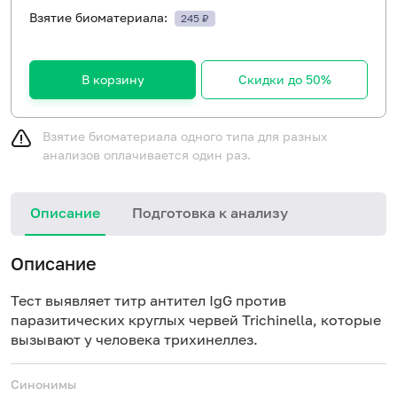
Взятие биоматериала:
245 ₽
В корзину
Скидки до 50%
Взятие биоматериала одного типа для разных
анализов оплачивается один раз.
Описание
Подготовка к анализу
Н
Описание
Тест выявляет титр антител IgG против
паразитических круглых червей Trichinella, которые
вызывают у человека трихинеллез.
Синонимы