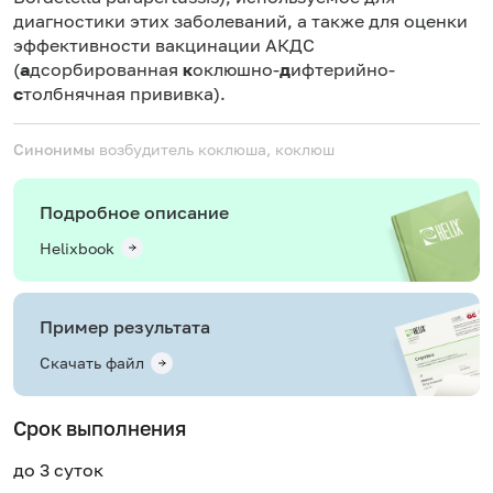
диагностики этих заболеваний, а также для оценки
эффективности вакцинации АКДС
(
а
дсорбированная
к
оклюшно-
д
ифтерийно-
с
толбнячная прививка).
Синонимы
возбудитель коклюша, коклюш
Подробное описание
Helixbook
Пример результата
Скачать файл
Срок выполнения
до 3 суток