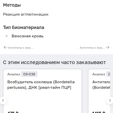
Методы
Реакция агглютинации
Тип биоматериала
Венозная кровь
Антитела к вирусу герпеса (HHV 6, IgG)
Антитела к вирусу клещевого энцефалита (TBEV, IgM)
С этим исследованием часто заказывают
Анализ
09-038
Анализ
07
Возбудитель коклюша (Bordetella
Антитела 
pertussis), ДНК [реал-тайм ПЦР]
(Bordetell
475 ₽
1415 ₽