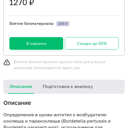
1270 ₽
Взятие биоматериала:
245 ₽
В корзину
Скидки до 50%
Взятие биоматериала одного типа для разных
анализов оплачивается один раз.
Описание
Подготовка к анализу
Н
Описание
Определение в крови антител к возбудителю
коклюша и паракоклюша (Bordetella pertussis и
Bordetella parapertussis), используемое для