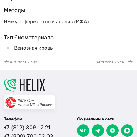
Методы
Иммуноферментный анализ (ИФА)
Тип биоматериала
Венозная кровь
Антитела к вирусу эпидемического паротита (Mumps Virus, IgM)
Антитела к хламидии пневмониа (Chlamydia pneumoniae, IgA)
Телефон
Социальные сети
+7 (812) 309 12 21
+7 (800) 700 03 03