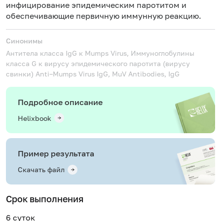
инфицирование эпидемическим паротитом и
обеспечивающие первичную иммунную реакцию.
Синонимы
Антитела класса IgG к Mumps Virus, Иммуноглобулины
класса G к вирусу эпидемического паротита (вирусу
свинки)
Anti–Mumps Virus IgG, MuV Antibodies, IgG
Подробное описание
Helixbook
Пример результата
Скачать файл
Срок выполнения
6 суток