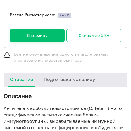
Взятие биоматериала:
245 ₽
В корзину
Скидки до 50%
Взятие биоматериала одного типа для разных
анализов оплачивается один раз.
Описание
Подготовка к анализу
Н
Описание
Антитела к возбудителю столбняка (C. tetani) – это
специфические антитоксические белки-
иммуноглобулины, вырабатываемые иммунной
системой в ответ на инфицирование возбудителем