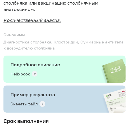
столбняка или вакцинацию столбнячным
анатоксином.
Количественный анализ.
Синонимы
Диагностика столбняка, Клостридии, Суммарные антитела
к возбудителю столбняка
Подробное описание
Helixbook
Пример результата
Скачать файл
Срок выполнения