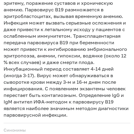
эритему, поражение суставов и хроническую
анемию. Парвовирус В19 размножается в
эритробластоцитах, вызывая временную анемию.
Инфекция может вызвать серьезные осложнения и
даже привести к летальному исходу у пациентов с
ослабленным иммунитетом. Трансплацентарная
передача парвовируса В19 при беременности
может привести к ингибированию эмбрионального
эритропоэза, анемии, гипоксии, водянке (около 12
% всех случаев) и даже смерти плода.
Инкубационный период составляет 4-14 дней
(иногда 3-17). Вирус может обнаруживаться в
сыворотке крови между 3-м и 16-м днем после
инфицирования. С появлением экзантемы человек
перестает быть контагиозным. Определение IgG и
IgM антител ИФА-методом к парвовирусу В19
является наиболее значимым методом диагностики
парвовирусной инфекции.
Синонимы