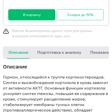
В корзину
Скидки до 50%
Взятие биоматериала одного типа для разных
анализов оплачивается один раз.
Описание
Подготовка к анализу
Показания
Описание
Гормон, относящийся к группе кортикостероидов.
Синтез и высвобождение кортизола в кровь зависит
от активности АКТГ. Основные функции кортизола:
ускоряет синтез глюкозы, повышая ее содержание в
крови, стимулирует расщепление жиров,
стабилизирует мембраны тучных клеток
(противоаллергическое действие), обладает