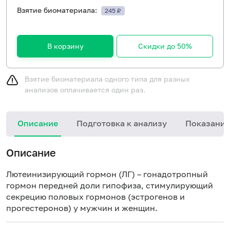
Взятие биоматериала:
245 ₽
В корзину
Скидки до 50%
Взятие биоматериала одного типа для разных
анализов оплачивается один раз.
Описание
Подготовка к анализу
Показания
Описание
Лютеинизирующий гормон (ЛГ) – гонадотропный
гормон передней доли гипофиза, стимулирующий
секрецию половых гормонов (эстрогенов и
прогестеронов) у мужчин и женщин.