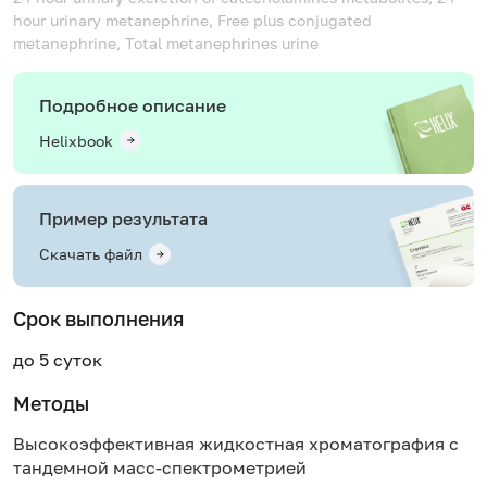
hour urinary metanephrine, Free plus conjugated
metanephrine, Total metanephrines urine
Подробное описание
Helixbook
Пример результата
Скачать файл
Срок выполнения
до 5 суток
Методы
Высокоэффективная жидкостная хроматография с
тандемной масс-спектрометрией