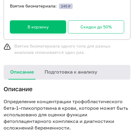
Взятие биоматериала:
245 ₽
В корзину
Скидки до 50%
Взятие биоматериала одного типа для разных
анализов оплачивается один раз.
Описание
Подготовка к анализу
И
Описание
п
и
Определение концентрации трофобластического
бета-1–гликопротеина в крови, которое может быть
использовано для оценки функции
фетоплацентарного комплекса и диагностики
осложнений беременности.