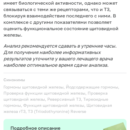
имеет биологической активности, однако может
связываться с теми же рецепторами, что и Т3,
блокируя взаимодействие последнего с ними. В
комплексе с другими показателями позволяет
оценить функциональное состояние щитовидной
железы.
Анализ рекомендуется сдавать в утренние часы.
Для получения наиболее информативных
результатов уточните у вашего лечащего врача
наиболее оптимальное время сдачи анализа.
Синонимы
Гормоны щитовидной железы, Йодсодержащие гормоны,
Проверка функции щитовидной железы, Проверка
щитовидной железы, Реверсивный Т3, Тиреоидные
гормоны, Функция щитовидной железы, Щитовидная
железа
rT3, T3 (Triiodothyronine) Reverse
Подробное описание