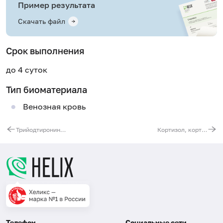
Пример результата
Скачать файл
Срок выполнения
до 4 суток
Тип биоматериала
Венозная кровь
Трийодтиронин свободный (Т3 свободный), ВЭЖХ
Кортизол, кортизон, 6-гидроксикортизол и их соотношения в моче
Телефон
Социальные сети