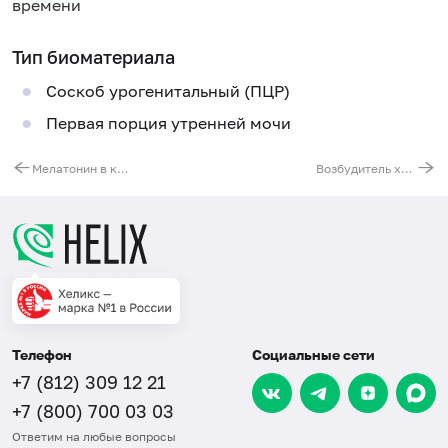
времени
Тип биоматериала
Соскоб урогенитальный (ПЦР)
Первая порция утренней мочи
Мелатонин в крови, ВЭЖХ
Возбудитель хламидиоза (Chlamydia trachomatis), ДНК [реал-тайм ПЦР]
Телефон
Социальные сети
+7 (812) 309 12 21
+7 (800) 700 03 03
Ответим на любые вопросы