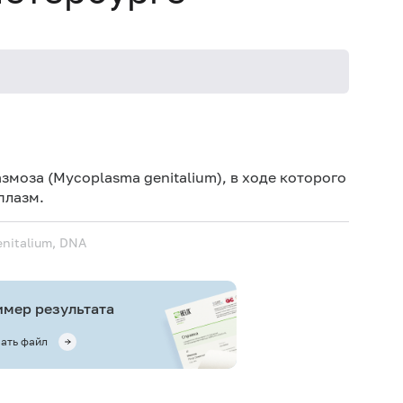
Сб
Же
моза (Mycoplasma genitalium), в ходе которого
рек
плазм.
Муж
enitalium, DNA
Муж
час
мер результата
ать файл