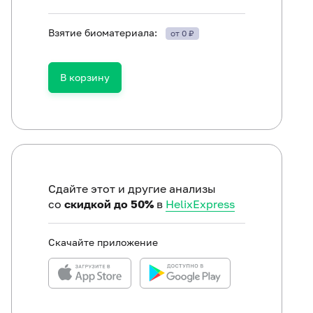
Взятие биоматериала:
от 0 ₽
В корзину
ор биоматериала рекомендуется проводить до начала 
нщинам исследование (процедуру взятия урогенитально
омендуется производить до менструации или через 2-3
чинам - не мочиться в течение 3 часов до взятия урог
Сдайте этот и другие анализы
чинам рекомендуется не мочиться и не проводить туал
со
скидкой до 50%
в
HelixExpress
ов до сбора мочи.
Скачайте приложение