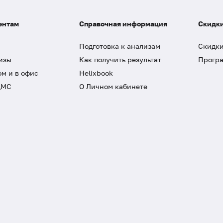
ентам
Справочная информация
Скидки
Подготовка к анализам
Скидки
изы
Как получить результат
Програ
ом и в офис
Helixbook
ДМС
О Личном кабинете