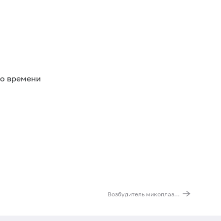
го времени
Возбудитель микоплазмоза (Mycoplasma hominis), ДНК [реал-тайм ПЦР]