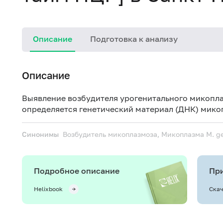
Описание
Подготовка к анализу
Описание
Выявление возбудителя урогенитального микоплаз
определяется генетический материал (ДНК) мико
Синонимы
Возбудитель микоплазмоза, Микоплазма
M. g
Подробное описание
При
Helixbook
Скач