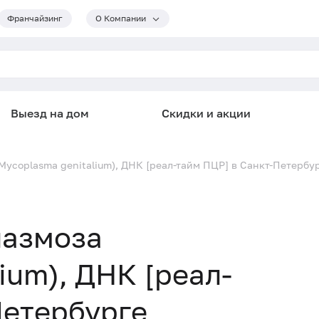
Франчайзинг
О Компании
Выезд на дом
Скидки и акции
Mycoplasma genitalium), ДНК [реал-тайм ПЦР] в Санкт-Петербу
лазмоза
ium), ДНК [реал-
Петербурге