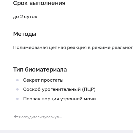
Срок выполнения
до 2 суток
Методы
Полимеразная цепная реакция в режиме реально
Тип биоматериала
Секрет простаты
Соскоб урогенитальный (ПЦР)
Первая порция утренней мочи
Возбудители туберкулеза (Mycobacterium tuberculosis/bovis.), ДНК [реал-тайм ПЦР]