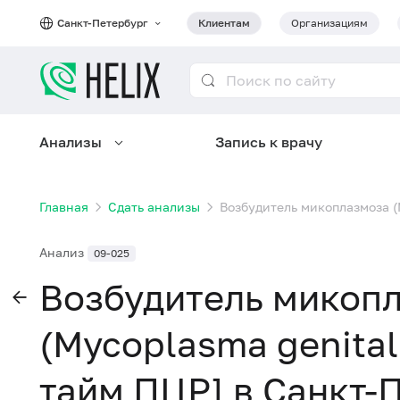
Санкт-Петербург
Клиентам
Организациям
Анализы
Запись к врачу
Главная
Сдать анализы
Возбудитель микоплазмоза (
Анализ
09-025
Возбудитель микоп
(Mycoplasma genital
тайм ПЦР] в Санкт-