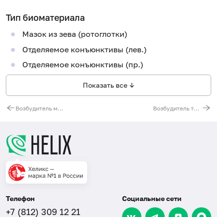
Тип биоматериала
Мазок из зева (ротоглотки)
Отделяемое конъюнктивы (лев.)
Отделяемое конъюнктивы (пр.)
Показать все ↓
Возбудитель микоплазмоза (Mycoplasma hominis), ДНК [реал-тайм ПЦР]
Возбудитель трихомоноза (Trichomonas vaginalis), ДНК [реал-тайм ПЦР]
Телефон
Социальные сети
+7 (812) 309 12 21