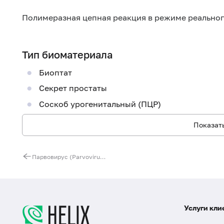
Полимеразная цепная реакция в режиме реально
Тип биоматериала
Биоптат
Секрет простаты
Соскоб урогенитальный (ПЦР)
Показать
Парвовирус (Parvovirus B19), ДНК [реал-тайм ПЦР]
Услуги кли