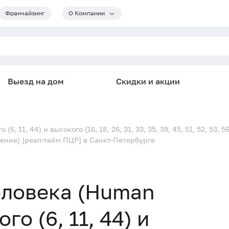
Франчайзинг
О Компании
Выезд на дом
Скидки и акции
 11, 44) и высокого (16, 18, 26, 31, 33, 35, 39, 45, 51, 52, 53, 5
ение) [реал-тайм ПЦР] в Санкт-Петербурге
еловека (Human
го (6, 11, 44) и