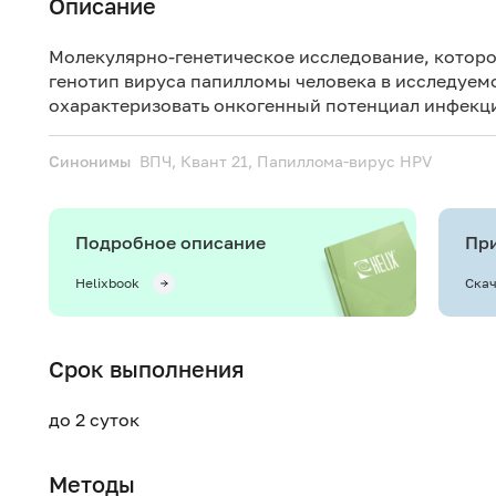
Описание
Молекулярно-генетическое исследование, которо
генотип вируса папилломы человека в исследуем
охарактеризовать онкогенный потенциал инфекци
Синонимы
ВПЧ, Квант 21, Папиллома-вирус
HPV
Подробное описание
При
Helixbook
Скач
Срок выполнения
до 2 суток
Методы