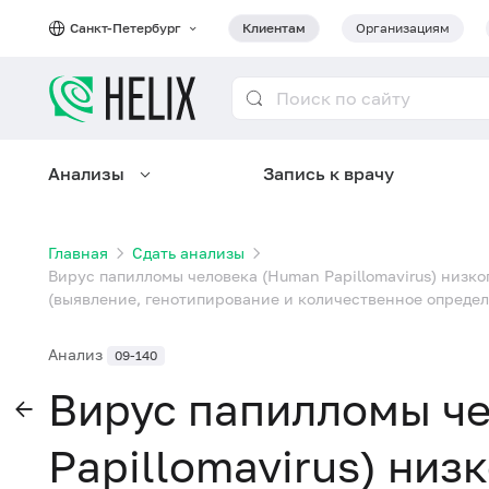
Санкт-Петербург
Клиентам
Организациям
Анализы
Запись к врачу
Главная
Сдать анализы
Вирус папилломы человека (Human Papillomavirus) низкого (6,
(выявление, генотипирование и количественное определ
Анализ
09-140
Вирус папилломы ч
Papillomavirus) низко