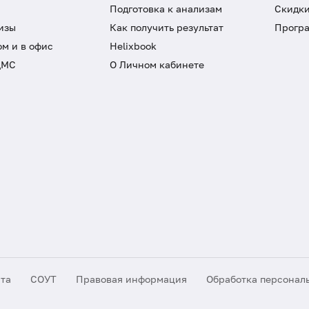
Подготовка к анализам
Скидки
изы
Как получить результат
Програ
ом и в офис
Helixbook
ДМС
О Личном кабинете
йта
СОУТ
Правовая информация
Обработка персонал