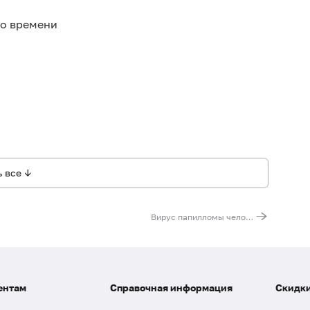
го времени
 все ↓
Вирус папилломы человека (Human Papillomavirus 16), ДНК [реал-тайм ПЦР]
ентам
Справочная информация
Скидки