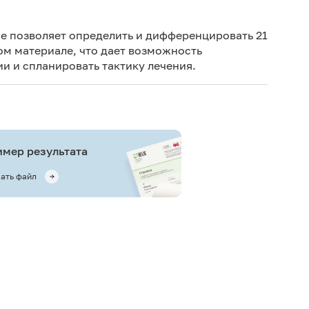
Же
рек
е позволяет определить и дифференцировать 21
Иск
ом материале, что дает возможность
и и спланировать тактику лечения.
Муж
мер результата
ать файл