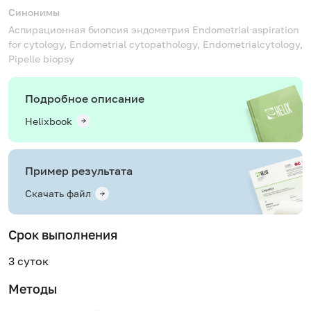
Синонимы
Аспирационная биопсия эндометрия
Endometrial aspiration
for cytology, Endometrial cytopathology, Endometrialcytology,
Pipelle biopsy
Подробное описание
Helixbook
Пример результата
Скачать файл
Срок выполнения
3 суток
Методы