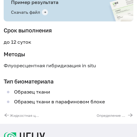
Пример результата
Скачать файл
Срок выполнения
до 12 суток
Методы
Флуоресцентная гибридизация in situ
Тип биоматериала
Образец ткани
Образец ткани в парафиновом блоке
Жидкостная цитология. Исследование соскоба шейки матки и цервикального канала (окрашивание по Папаниколау)
Определение HER2 статуса опухоли методом FISH