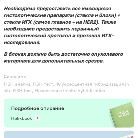
Необходимо предоставить все имеющиеся
гистологические препараты (стекла и блоки) +
стекла ИГХ (самое главное – на HER2). Также
необходимо предоставить первичный
гистологический протокол и протокол ИГХ-
исследования.
В блоках должно быть достаточно опухолевого
материала для дополнительных срезов.
Синонимы
FISH-анализ, FISH-тест, Флуоресцентная гибридизация in
situ
FISH test, Fluorescence in-situ hybridization
Подробное описание
Helixbook