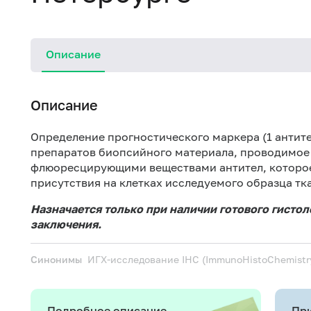
Описание
Описание
Определение прогностического маркера (1 антите
препаратов биопсийного материала, проводимое
флюоресцирующими веществами антител, которое 
присутствия на клетках исследуемого образца тк
Назначается только при наличии готового гистол
заключения.
Синонимы
ИГХ-исследование
IHC (ImmunoHistoChemistry
Подробное описание
При