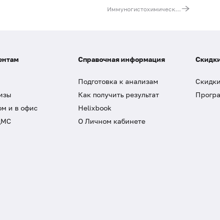
Иммуногистохимическая диагностика опухоли предстательной железы (Ck5, P63, AMACR)
ентам
Справочная информация
Скидки
Подготовка к анализам
Скидки
изы
Как получить результат
Програ
ом и в офис
Helixbook
ДМС
О Личном кабинете