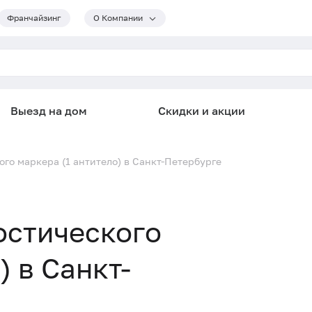
Франчайзинг
О Компании
Выезд на дом
Скидки и акции
го маркера (1 антитело) в Санкт-Петербурге
остического
) в Санкт-