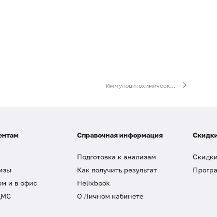
Иммуноцитохимическое исследование материала (2 маркера) (кроме PTEN)
ентам
Справочная информация
Скидки
Подготовка к анализам
Скидки
изы
Как получить результат
Програ
ом и в офис
Helixbook
ДМС
О Личном кабинете