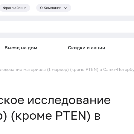
Франчайзинг
О Компании
Выезд на дом
Скидки и акции
едование материала (1 маркер) (кроме PTEN) в Санкт-Петерб
кое исследование
) (кроме PTEN) в