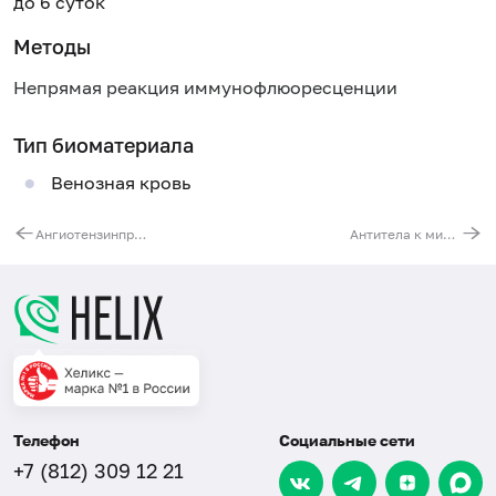
до 6 суток
Методы
Непрямая реакция иммунофлюоресценции
Тип биоматериала
Венозная кровь
Ангиотензинпревращающий фермент сыворотки
Антитела к миелопероксидазе (anti-МРО, IgG)
Телефон
Социальные сети
+7 (812) 309 12 21