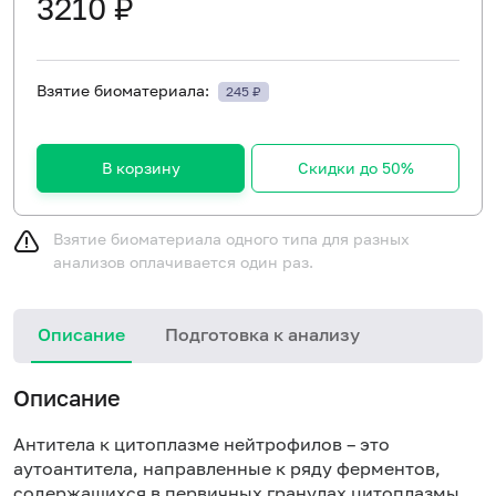
3210 ₽
Взятие биоматериала:
245 ₽
В корзину
Скидки до 50%
Взятие биоматериала одного типа для разных
анализов оплачивается один раз.
Описание
Подготовка к анализу
Н
Описание
Антитела к цитоплазме нейтрофилов – это
аутоантитела, направленные к ряду ферментов,
содержащихся в первичных гранулах цитоплазмы