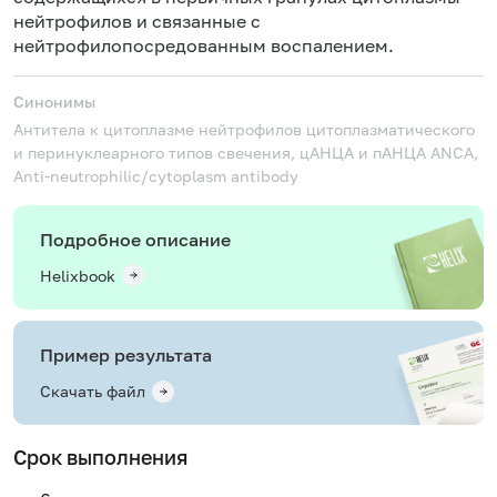
нейтрофилов и связанные с
нейтрофилопосредованным воспалением.
Синонимы
Антитела к цитоплазме нейтрофилов цитоплазматического
и перинуклеарного типов свечения, цАНЦА и пАНЦА
ANCA,
Anti-neutrophilic/cytoplasm antibody
Подробное описание
Helixbook
Пример результата
Скачать файл
Срок выполнения