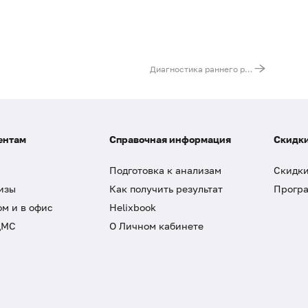
Диагностика раннего ревматоидного артрита
ентам
Справочная информация
Скидки
Подготовка к анализам
Скидки
изы
Как получить результат
Програ
ом и в офис
Helixbook
ДМС
О Личном кабинете