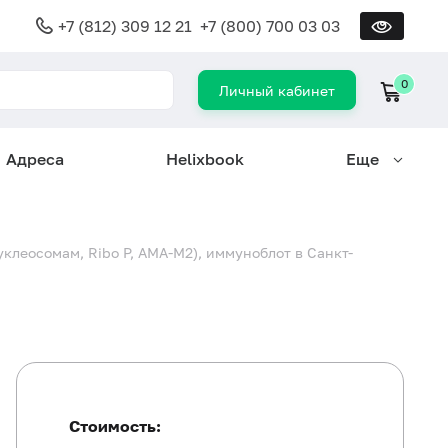
+7 (812) 309 12 21
+7 (800) 700 03 03
0
Личный кабинет
Адреса
Helixbook
Еще
нуклеосомам, Ribo P, AMA-M2), иммуноблот в Санкт-
Стоимость: