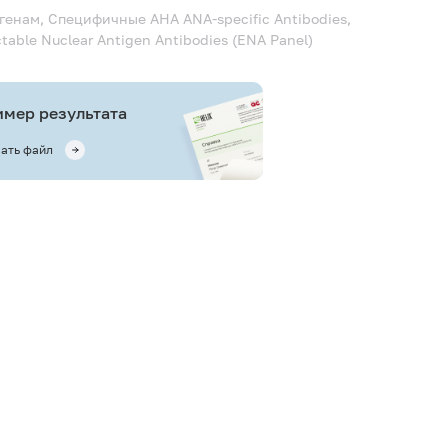
игенам, Специфичные АНА
ANA-specific Antibodies,
ctable Nuclear Antigen Antibodies (ENA Panel)
мер результата
ать файл