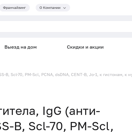
Франчайзинг
О Компании
Выезд на дом
Скидки и акции
-B, Scl-70, PM-Scl, PCNA, dsDNA, CENT-B, Jo-1, к гистонам, к 
тела, IgG (анти-
S-B, Scl-70, PM-Scl,