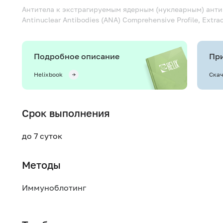
Антитела к экстрагируемым ядерным (нуклеарным) ант
Antinuclear Antibodies (ANA) Comprehensive Profile, Extra
Подробное описание
При
Helixbook
Скач
Срок выполнения
до 7 суток
Методы
Иммуноблотинг