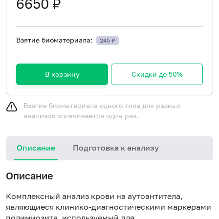
6650 ₽
Взятие биоматериала:
245 ₽
В корзину
Скидки до 50%
Взятие биоматериала одного типа для разных
анализов оплачивается один раз.
Описание
Подготовка к анализу
Н
Описание
Комплексный анализ крови на аутоантитела,
являющиеся клинико-диагностическими маркерами
полимиозита, используемый для