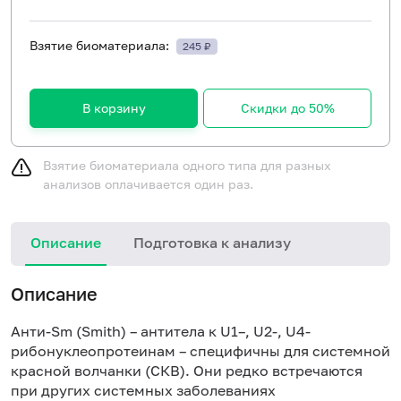
Взятие биоматериала:
245 ₽
В корзину
Скидки до 50%
Взятие биоматериала одного типа для разных
анализов оплачивается один раз.
Описание
Подготовка к анализу
Н
Описание
Анти-Sm (Smith) – антитела к U1–, U2-, U4-
рибонуклеопротеинам – специфичны для
системной
красной волчанки (СКВ)
. Они редко встречаются
при других системных заболеваниях