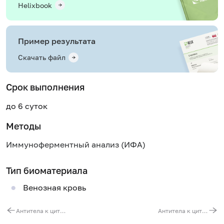
Helixbook
Пример результата
Скачать файл
Срок выполнения
до 6 суток
Методы
Иммуноферментный анализ (ИФА)
Тип биоматериала
Венозная кровь
Антитела к цитоплазматическому антигену SS-A(RO) (анти-Ro/SS-A)
Антитела к цитоплазматическому антигену SS-B(La) (Анти-La/SS-B)