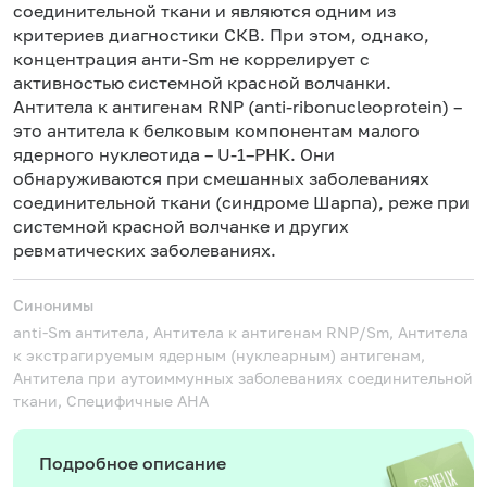
соединительной ткани и являются одним из
критериев диагностики СКВ. При этом, однако,
концентрация анти-Sm не коррелирует с
активностью системной красной волчанки.
Антитела к антигенам RNP (anti-ribonucleoprotein) –
это антитела к белковым компонентам малого
ядерного нуклеотида – U-1–РНК. Они
обнаруживаются при смешанных заболеваниях
соединительной ткани (синдроме Шарпа), реже при
системной красной волчанке и других
ревматических заболеваниях.
Синонимы
anti-Sm антитела, Антитела к антигенам RNP/Sm, Антитела
к экстрагируемым ядерным (нуклеарным) антигенам,
Антитела при аутоиммунных заболеваниях соединительной
ткани, Специфичные АНА
Подробное описание