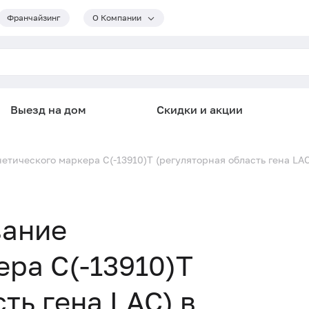
Франчайзинг
О Компании
Выезд на дом
Скидки и акции
етического маркера C(-13910)T (регуляторная область гена LA
вание
ера C(-13910)T
ть гена LAC) в