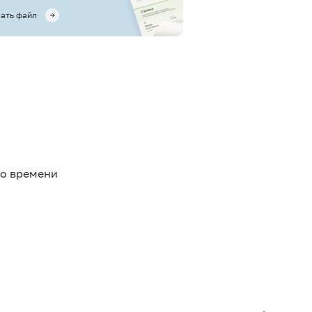
ать файл
го времени