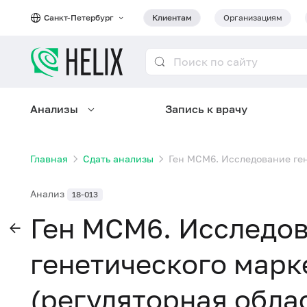
Санкт-Петербург
Клиентам
Организациям
Анализы
Запись к врачу
Главная
Сдать анализы
Ген МСМ6. Исследование ген
Анализ
18-013
Ген МСМ6. Исследо
генетического марк
(регуляторная облас