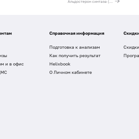
Альдостерон синтаза (CYP11B2). Выявление мутации C(-344)T (регуляторная область гена)
ентам
Справочная информация
Скидки
Подготовка к анализам
Скидки
изы
Как получить результат
Програ
ом и в офис
Helixbook
ДМС
О Личном кабинете