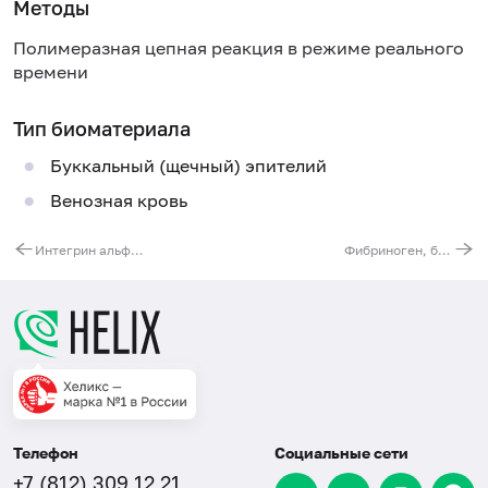
Методы
Полимеразная цепная реакция в режиме реального
времени
Тип биоматериала
Буккальный (щечный) эпителий
Венозная кровь
Интегрин альфа-2 (гликопротеин Ia/IIa тромбоцитов) (ITGA2). Выявление мутации C807T (нарушение синтеза белка)
Фибриноген, бета-полипептид (FGB). Выявление мутации G(-455)A (регуляторная область гена)
Телефон
Социальные сети
+7 (812) 309 12 21