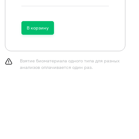
В корзину
ключить (по согласованию с врачом) прием антибактер
паратов в течение 14 дней до исследования.
следование рекомендуется проводить не ранее чем чер
фекционных/острых воспалительных заболеваний.
Взятие биоматериала одного типа для разных
анализов оплачивается один раз.