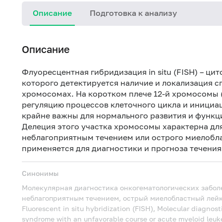
Описание
Подготовка к анализу
Описание
Флуоресцентная гибридизация in situ (FISH) – ци
которого детектируется наличие и локализация 
хромосомах. На
коротком плече
12-й хромосомы 
регуляцию процессов клеточного цикла и иници
крайне важны для нормального развития и функц
Делеция
этого участка хромосомы характерна дл
неблагоприятным течением или острого миелобла
применяется для диагностики и прогноза течения
Синонимы
Молекулярная диагностика онкогематологических забол
неблагоприятным течением, острый миелобластный лейко
Fluorescent in situ hybridization (FISH), Molecular diagnos
syndrome with an unfavorable course or acute myeloid leu