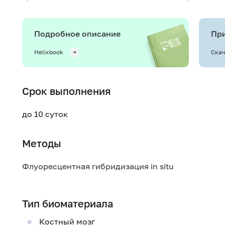
Подробное описание
При
Helixbook
Скач
Срок выполнения
до 10 суток
Методы
Флуоресцентная гибридизация in situ
Тип биоматериала
Костный мозг