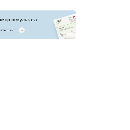
мер результата
ать файл