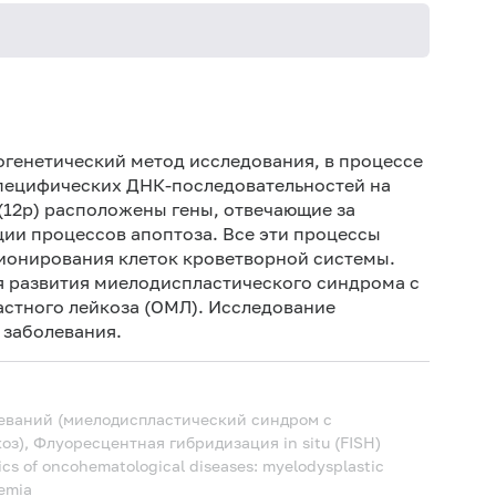
Ис
пре
тогенетический метод исследования, в процессе
Ис
специфических ДНК-последовательностей на
ин
(12р) расположены гены, отвечающие за
ации процессов
апоптоза
. Все эти процессы
ионирования клеток кроветворной системы.
я развития миелодиспластического синдрома с
стного лейкоза (ОМЛ). Исследование
 заболевания.
еваний (миелодиспластический синдром с
з), Флуоресцентная гибридизация in situ (FISH)
tics of oncohematological diseases: myelodysplastic
kemia