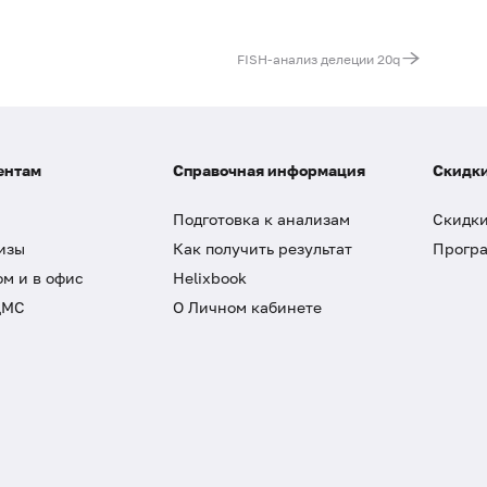
FISH-анализ делеции 20q
ентам
Справочная информация
Скидки
Подготовка к анализам
Скидки
изы
Как получить результат
Програ
ом и в офис
Helixbook
ДМС
О Личном кабинете