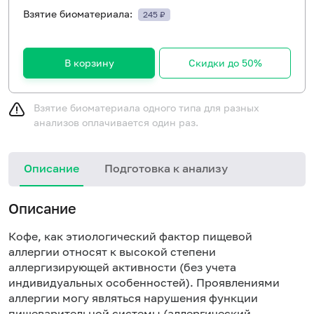
Взятие биоматериала:
245 ₽
В корзину
Скидки до 50%
Взятие биоматериала одного типа для разных
анализов оплачивается один раз.
Описание
Подготовка к анализу
Н
Описание
Кофе, как этиологический фактор пищевой
аллергии относят к высокой степени
аллергизирующей активности (без учета
индивидуальных особенностей). Проявлениями
аллергии могу являться нарушения функции
пищеварительной системы (аллергический