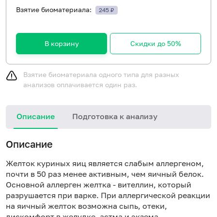
Взятие биоматериала:
245 ₽
В корзину
Скидки до 50%
Взятие биоматериала одного типа для разных
анализов оплачивается один раз.
Описание
Подготовка к анализу
Н
Описание
Желток куриных яиц является слабым аллергеном,
почти в 50 раз менее активным, чем яичный белок.
Основной аллерген желтка - вителлин, который
разрушается при варке. При аллергической реакции
на яичный желток возможна сыпь, отеки,
дискомфорт в желудке, астма и экзема.