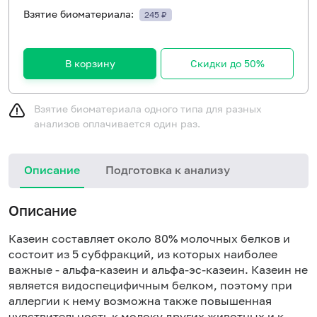
Взятие биоматериала:
245 ₽
В корзину
Скидки до 50%
Взятие биоматериала одного типа для разных
анализов оплачивается один раз.
Описание
Подготовка к анализу
Н
Описание
Казеин составляет около 80% молочных белков и
состоит из 5 субфракций, из которых наиболее
важные - альфа-казеин и альфа-эс-казеин. Казеин не
является видоспецифичным белком, поэтому при
аллергии к нему возможна также повышенная
чувствительность к молоку других животных и к