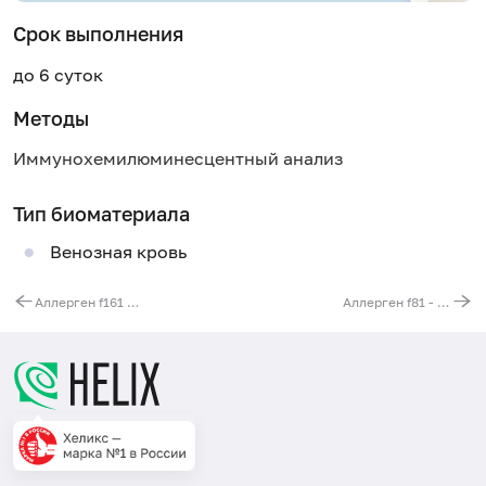
Срок выполнения
до 6 суток
Методы
Иммунохемилюминесцентный анализ
Тип биоматериала
Венозная кровь
Аллерген f161 - молочная сыворотка, IgE
Аллерген f81 - сыр "чеддер", IgE