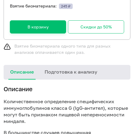
Взятие биоматериала:
245 ₽
В корзину
Скидки до 50%
Взятие биоматериала одного типа для разных
анализов оплачивается один раз.
Описание
Подготовка к анализу
Н
Описание
Количественное определение специфических
иммуноглобулинов класса
G
(Ig
G
-антител), которые
могут быть признаком пищевой непереносимости
миндаля.
В большинстве случаев повышенная