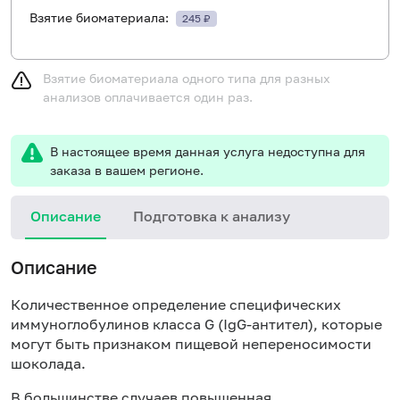
Взятие биоматериала:
245 ₽
Взятие биоматериала одного типа для разных
анализов оплачивается один раз.
В настоящее время данная услуга недоступна для
заказа в вашем регионе.
Описание
Подготовка к анализу
Н
Описание
Количественное определение специфических
иммуноглобулинов класса
G
(Ig
G
-антител), которые
могут быть признаком пищевой непереносимости
шоколада.
В большинстве случаев повышенная