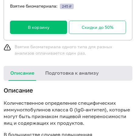
Взятие биоматериала:
245 ₽
В корзину
Скидки до 50%
Взятие биоматериала одного типа для разных
анализов оплачивается один раз.
Описание
Подготовка к анализу
Н
Описание
Количественное определение специфических
иммуноглобулинов класса
G
(Ig
G
-антител), которые
могут быть признаком пищевой непереносимости
яиц и содержащих их продуктов.
В большинстве случаев повышенная