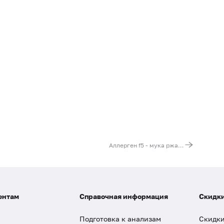
Аллерген f5 - мука ржаная, IgG
ентам
Справочная информация
Скидки
Подготовка к анализам
Скидки