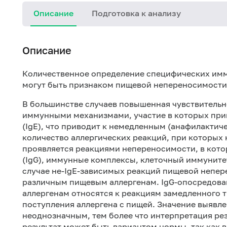
Описание
Подготовка к анализу
Описание
Количественное определение специфических им
могут быть признаком пищевой непереносимости
В большинстве случаев повышенная чувствительн
иммунными механизмами, участие в которых при
(IgE), что приводит к немедленным (анафилактич
количество аллергических реакций, при которых 
проявляется реакциями непереносимости, в кото
(IgG), иммунные комплексы, клеточный иммуните
случае не-IgE-зависимых реакций пищевой непер
различным пищевым аллергенам. IgG-опосредова
аллергенам относятся к реакциям замедленного т
поступления аллергена с пищей. Значение выявле
неоднозначным, тем более что интерпретация рез
результат может быть вариантом нормы, так как