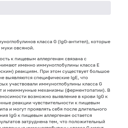
Не кури
муноглобулинов класса
G
(Ig
G
-антител), которые
 муки овсяной.
ость к пищевым аллергенам связана с
нимают именно иммуноглобулины класса Е
еским) реакциям. При этом существует большое
не выявляются специфические IgE, что
рых участвовали иммуноглобулины класса G
т и неиммунные механизмы (ферментопатии). В
еносимости возможно выявление в крови IgG к
нные реакции чувствительности к пищевым
ипа и могут проявлять себя после длительного
ния IgG к пищевым аллергенам остается
ультатов затруднена тем, что положительный
 выявленные иммуноглобулины класса G могут