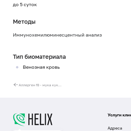
до 5 суток
Методы
Иммунохемилюминесцентный анализ
Тип биоматериала
Венозная кровь
Аллерген f8 - мука кукурузная, IgG
Услуги кли
Адреса