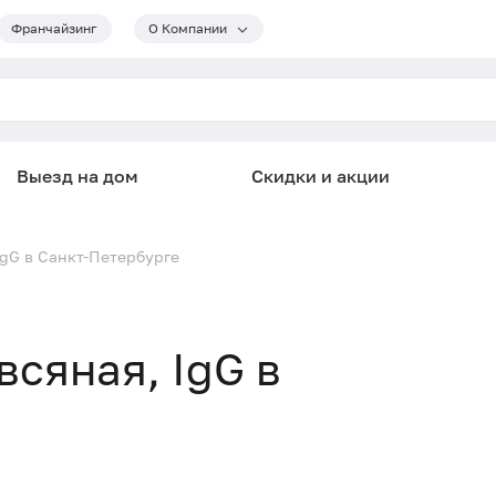
Франчайзинг
О Компании
Выезд на дом
Скидки и акции
 IgG в Санкт-Петербурге
всяная, IgG в