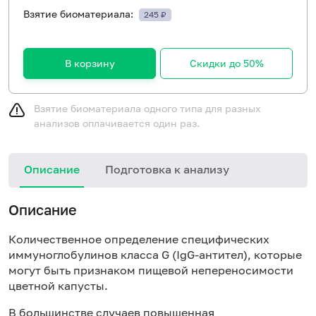
Взятие биоматериала:
245 ₽
В корзину
Скидки до 50%
Взятие биоматериала одного типа для разных
анализов оплачивается один раз.
Описание
Подготовка к анализу
Н
Описание
Количественное определение специфических
иммуноглобулинов класса
G
(Ig
G
-антител), которые
могут быть признаком пищевой непереносимости
цветной капусты.
В большинстве случаев повышенная